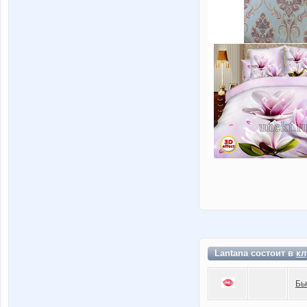
Lantana состоит в
кл
Бь