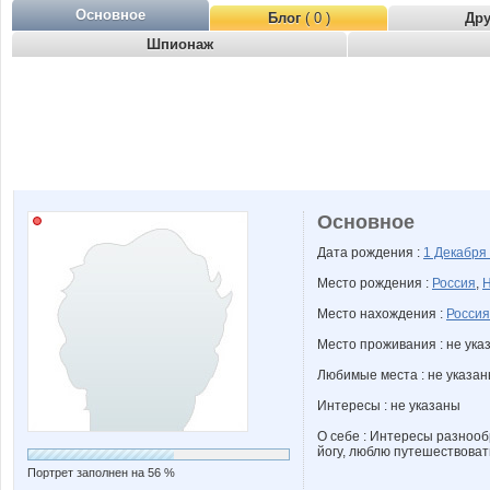
Основное
Блог
( 0 )
Др
Шпионаж
Основное
Дата рождения :
1 Декабря
Место рождения :
Россия
,
Н
Место нахождения :
Россия
Место проживания : не ука
Любимые места : не указа
Интересы : не указаны
О себе : Интересы разноо
йогу, люблю путешествоват
Портрет заполнен на 56 %