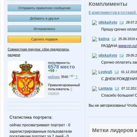
Комплименты
Отправить приватное сообщение
6 комплиментов в гостевой 
Добавить в друзья
oliskaAvto
28.07.
Игнорировать
Прошу срочно оплат
kattya
25.06.2019 
Сделать подарок
РАЗДАЧА
www.nn.ru/
Совместная покупка: сбор предоплаты,
раздачи
oliskaAvto
29.05.
Срочно оплатить за
популярность:
6578 место
+59 ↑
Lyolya5
01.12.2018
+20 ↑
рейтинг
3540
?
С ДНЕМ РОЖДЕНИЯ!
Привилегированный
Lantana
07.12.201
пользователь
5
уровня
Спасибо большое! О
Вы не авторизованы! Чтоб
Статистика портрета:
сейчас просматривают портрет - 0
Метки лидеров
зарегистрированные пользователи
посетившие портрет за 7 дней - 0